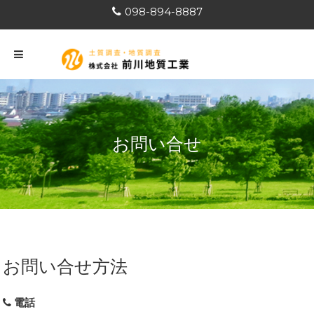
S
098-894-8887
k
i
p
t
o
c
お問い合せ
o
n
t
e
n
t
お問い合せ方法
電話